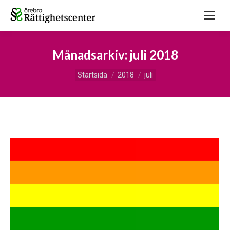
Månadsarkiv:
juli 2018
Du är här:
Startsida
2018
juli