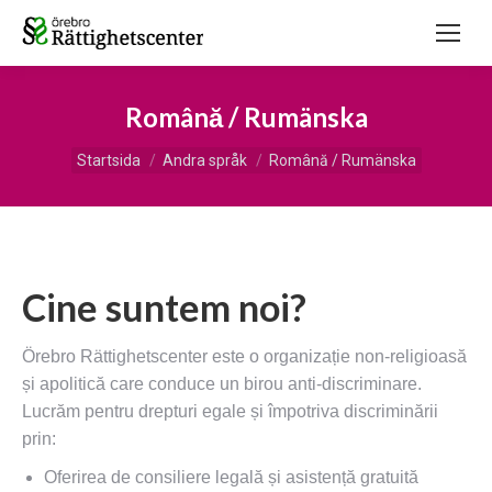
Română / Rumänska
Du är här:
Startsida
Andra språk
Română / Rumänska
Cine suntem noi?
Örebro Rättighetscenter este o organizație non-religioasă
și apolitică care conduce un birou anti-discriminare.
Lucrăm pentru drepturi egale și împotriva discriminării
prin:
Oferirea de consiliere legală și asistență gratuită