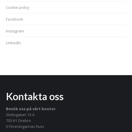
Cookie policy
Facebook
Instagram
LinkedIn
Kontakta oss
Besök oss på vårt kontor
Slottsgatan 13 A
703 61 Örebro
(i Föreningarnas hus)