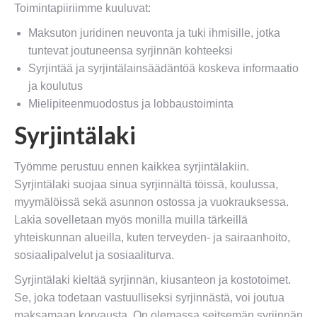
Toimintapiiriimme kuuluvat:
Maksuton juridinen neuvonta ja tuki ihmisille, jotka
tuntevat joutuneensa syrjinnän kohteeksi
Syrjintää ja syrjintälainsäädäntöä koskeva informaatio
ja koulutus
Mielipiteenmuodostus ja lobbaustoiminta
Syrjintälaki
Työmme perustuu ennen kaikkea syrjintälakiin.
Syrjintälaki suojaa sinua syrjinnältä töissä, koulussa,
myymälöissä sekä asunnon ostossa ja vuokrauksessa.
Lakia sovelletaan myös monilla muilla tärkeillä
yhteiskunnan alueilla, kuten terveyden- ja sairaanhoito,
sosiaalipalvelut ja sosiaaliturva.
Syrjintälaki kieltää syrjinnän, kiusanteon ja kostotoimet.
Se, joka todetaan vastuulliseksi syrjinnästä, voi joutua
maksamaan korvausta. On olemassa seitsemän syrjinnän