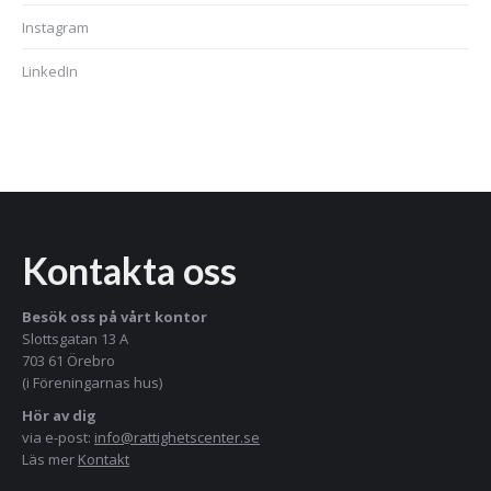
Instagram
LinkedIn
Kontakta oss
Besök oss på vårt kontor
Slottsgatan 13 A
703 61 Örebro
(i Föreningarnas hus)
Hör av dig
via e-post:
info@rattighetscenter.se
Läs mer
Kontakt