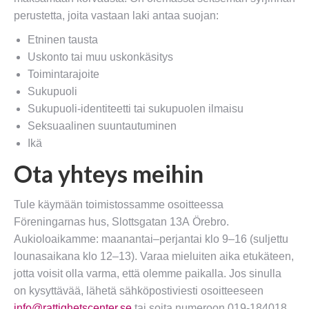
perustetta, joita vastaan laki antaa suojan:
Etninen tausta
Uskonto tai muu uskonkäsitys
Toimintarajoite
Sukupuoli
Sukupuoli-identiteetti tai sukupuolen ilmaisu
Seksuaalinen suuntautuminen
Ikä
Ota yhteys meihin
Tule käymään toimistossamme osoitteessa
Föreningarnas hus, Slottsgatan 13A Örebro.
Aukioloaikamme: maanantai–perjantai klo 9–16 (suljettu
lounasaikana klo 12–13). Varaa mieluiten aika etukäteen,
jotta voisit olla varma, että olemme paikalla. Jos sinulla
on kysyttävää, lähetä sähköpostiviesti osoitteeseen
info@rattighetscenter.se
tai soita numeroon 019-184018.