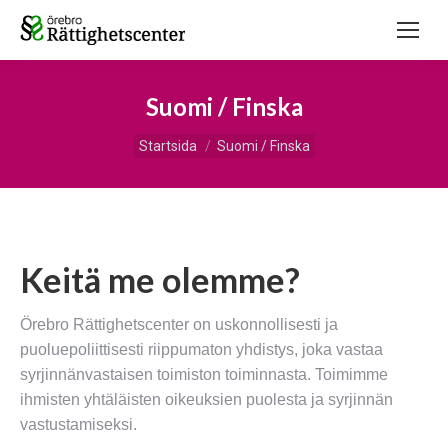
Suomi / Finska
Du är här:
Startsida
Suomi / Finska
Keitä me olemme?
Örebro Rättighetscenter on uskonnollisesti ja
puoluepoliittisesti riippumaton yhdistys, joka vastaa
syrjinnänvastaisen toimiston toiminnasta. Toimimme
ihmisten yhtäläisten oikeuksien puolesta ja syrjinnän
vastustamiseksi.