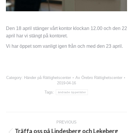
Den 18 april stänger vårt kontor klockan 12.00 och den 22
april har vi stängt på kontoret.
Vi har öppet som vanligt igen från och med den 23 april.
Category:
Händer på Rättighetscenter
Av
Örebro Rättighetscenter
2019-04-16
Tags:
ändrade öppettider
Post
PREVIOUS
navigation
Träffa oss på Lindesberg och Lekeberg