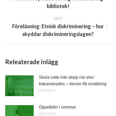
Previous
bibliotek!
post:
NEXT
Föreläsning: Etnisk diskriminering – hur
Next
skyddar diskrimineringslagen?
post:
Releaterade inlägg
Skola satte inte stopp när elev
trakasserades – eleven får ersättning
2026-06-17
Öppettider i sommar
2026-06-15