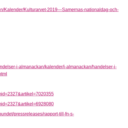
ten/Kalender/Kulturarvet-2019—Samernas-nationaldag-och-
ndelser-i-almanackan/kalender/i-almanackan/handelser-i-
html
ramid=2327&artikel=7020355
ramid=2327&artikel=6928080
det/pressreleases/rapport-till-fn-s-