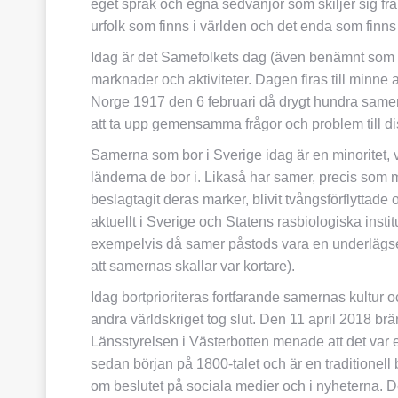
eget språk och egna sedvänjor som skiljer sig fr
urfolk som finns i världen och det enda som finns
Idag är det Samefolkets dag (även benämnt som S
marknader och aktiviteter. Dagen firas till minne
Norge 1917 den 6 februari då drygt hundra samer 
att ta upp gemensamma frågor och problem till d
Samerna som bor i Sverige idag är en minoritet, vilk
länderna de bor i. Likaså har samer, precis som 
beslagtagit deras marker, blivit tvångsförflyttade 
aktuellt i Sverige och Statens rasbiologiska insti
exempelvis då samer påstods vara en underlägse
att samernas skallar var kortare).
Idag bortprioriteras fortfarande samernas kultur oc
andra världskriget tog slut. Den 11 april 2018 br
Länsstyrelsen i Västerbotten menade att det var et
sedan början på 1800-talet och är en traditionel
om beslutet på sociala medier och i nyheterna. De