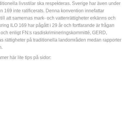
ditionella livsstilar ska respekteras. Sverige har även under
nen 169 inte ratificerats. Denna konvention innefattar
 till att samernas mark- och vattenrättigheter erkänns och
ing ILO 169 har pågått i 29 år och fortfarande är frågan
ge och enligt FN:s rasdiskrimineringskommitté, GERD,
s rättigheter på traditionella landområden medan rapporter
n.
r här lite tips på sidor: