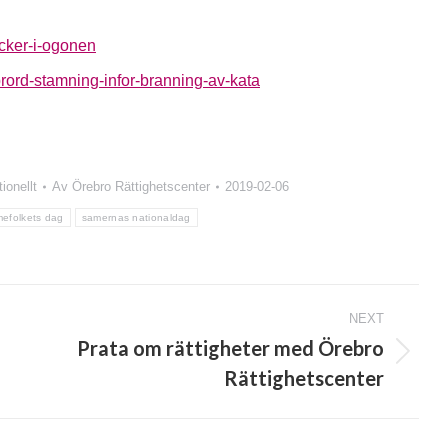
icker-i-ogonen
prord-stamning-infor-branning-av-kata
tionellt
Av
Örebro Rättighetscenter
2019-02-06
efolkets dag
samernas nationaldag
NEXT
Prata om rättigheter med Örebro
Next
Rättighetscenter
post: