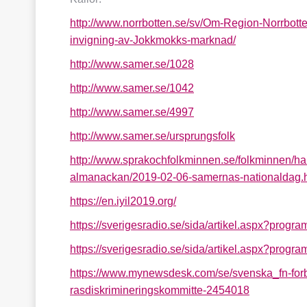
http://www.norrbotten.se/sv/Om-Region-Norrbot
invigning-av-Jokkmokks-marknad/
http://www.samer.se/1028
http://www.samer.se/1042
http://www.samer.se/4997
http://www.samer.se/ursprungsfolk
http://www.sprakochfolkminnen.se/folkminnen/ha
almanackan/2019-02-06-samernas-nationaldag.
https://en.iyil2019.org/
https://sverigesradio.se/sida/artikel.aspx?prog
https://sverigesradio.se/sida/artikel.aspx?prog
https://www.mynewsdesk.com/se/svenska_fn-forbun
rasdiskrimineringskommitte-2454018