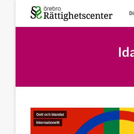
D
Id
Gott och blandat
Internationellt