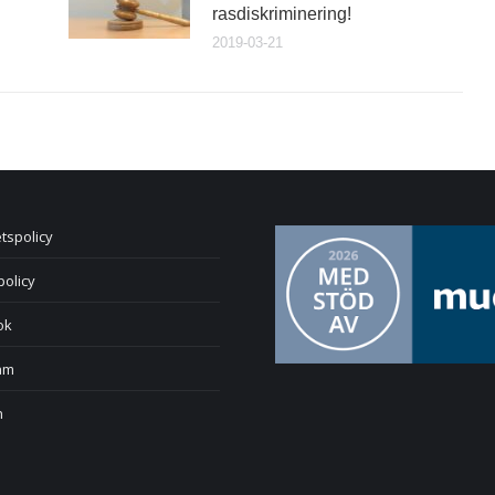
rasdiskriminering!
2019-03-21
etspolicy
policy
ok
am
n