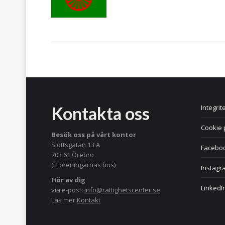
Kontakta oss
Integrit
Cookie 
Besök oss på vårt kontor
Slottsgatan 13 A
Facebo
703 61 Örebro
(i Föreningarnas hus)
Instagr
Hör av dig
LinkedI
via e-post:
info@rattighetscenter.se
Läs mer
Kontakt