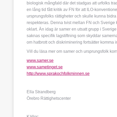
biologisk mångfald där det stadgas att urfolks tra
en lång tid fått kritik av FN för att ILO-konventio
ursprungsfolks rättigheter och skulle kunna bidra
respekteras. Denna tvist mellan FN och Sverige kr
oklart. Än idag är samer en utsatt grupp i Sveri
saknas specifik lagstiftning som skyddar samerna
om hatbrott och diskriminering fortsätter komma i
Vill du läsa mer om samer och ursprungsfolk komme
www.samer.se
www.sametinget.se
http://www.sprakochfolkminnen.se
Ella Strandberg
Örebro Rättighetscenter
Källor: