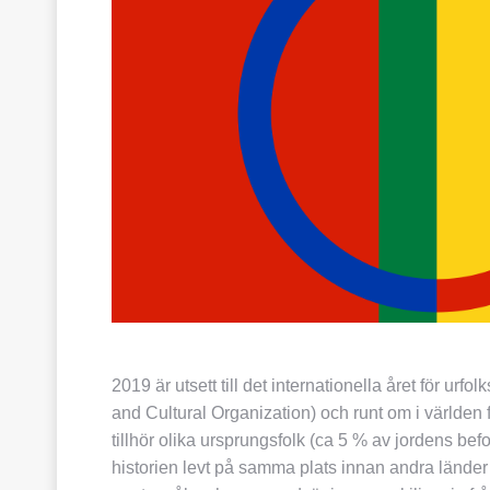
2019 är utsett till det internationella året för u
and Cultural Organization) och runt om i världen 
tillhör olika ursprungsfolk (ca 5 % av jordens be
historien levt på samma plats innan andra länder 