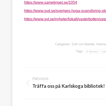
https://www.sametinget.se/1054
https://www.svd.se/sveriges-hoga-svansforing-st
https://www.svt.se/nyheter/lokalt/vasterbotten/up
Categories:
Gott och blandat
,
Interna
Tags:
6 februari
sam
Post
PREVIOUS
navigation
Träffa oss på Karlskoga bibliotek!
Previous
post: