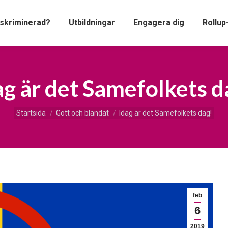
iskriminerad?
Utbildningar
Engagera dig
Rollup
ag är det Samefolkets d
Du är här:
Startsida
Gott och blandat
Idag är det Samefolkets dag!
feb
6
2019