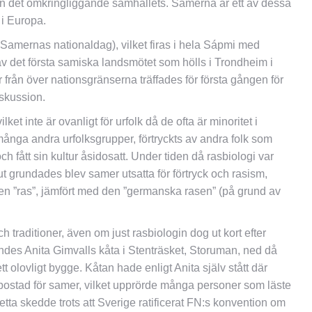
ån det omkringliggande samhällets. Samerna är ett av dessa
 i Europa.
amernas nationaldag), vilket firas i hela Sápmi med
 av det första samiska landsmötet som hölls i Trondheim i
från över nationsgränserna träffades för första gången för
iskussion.
et inte är ovanligt för urfolk då de ofta är minoritet i
många andra urfolksgrupper, förtryckts av andra folk som
och fått sin kultur åsidosatt. Under tiden då rasbiologi var
tut grundades blev samer utsatta för förtryck och rasism,
n ”ras”, jämfört med den ”germanska rasen” (på grund av
h traditioner, även om just rasbiologin dog ut kort efter
ändes Anita Gimvalls kåta i Stenträsket, Storuman, ned då
t olovligt bygge. Kåtan hade enligt Anita själv stått där
l bostad för samer, vilket upprörde många personer som läste
tta skedde trots att Sverige ratificerat FN:s konvention om