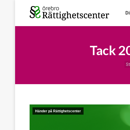
D
Tack 2
Du
St
Händer på Rättighetscenter