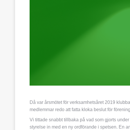
Då var årsmötet för verksamhetsåret 2019 klubbat
medlemmar redo att fatta kloka beslut för förening
Vi tittade snabbt tillbaka på vad som gjorts unde
styrelse in med en ny ordförande i spetsen. En