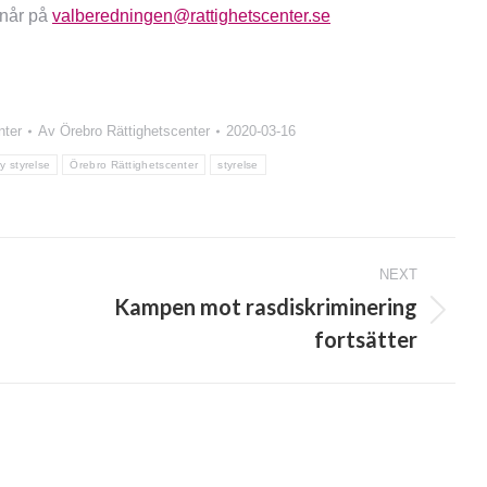
 når på
valberedningen@rattighetscenter.se
nter
Av
Örebro Rättighetscenter
2020-03-16
y styrelse
Örebro Rättighetscenter
styrelse
NEXT
Kampen mot rasdiskriminering
Next
fortsätter
post: