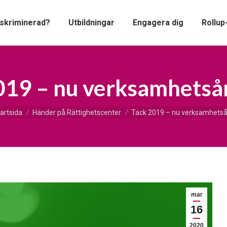
iskriminerad?
Utbildningar
Engagera dig
Rollup
019 – nu verksamhetså
 är här:
artsida
Händer på Rättighetscenter
Tack 2019 – nu verksamhetså
mar
16
2020