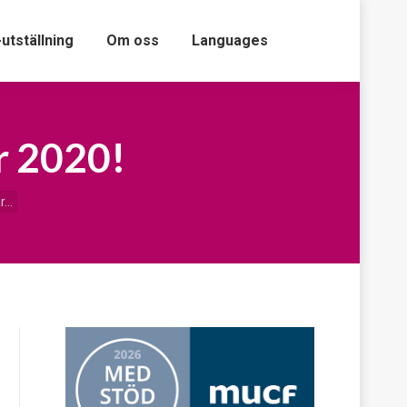
-utställning
Om oss
Languages
r 2020!
r…