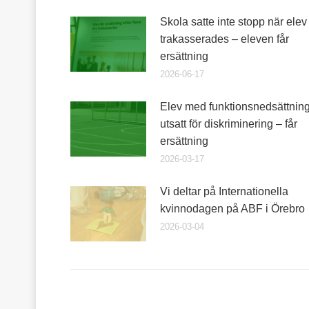
Skola satte inte stopp när elev
trakasserades – eleven får
ersättning
2026-06-17
Elev med funktionsnedsättnin
utsatt för diskriminering – får
ersättning
2026-03-17
Vi deltar på Internationella
kvinnodagen på ABF i Örebro
2026-03-04