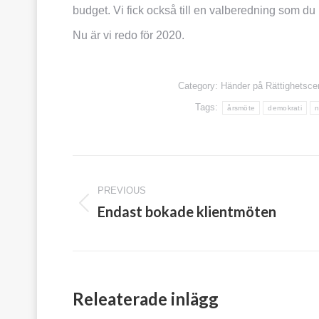
budget. Vi fick också till en valberedning som du
Nu är vi redo för 2020.
Category:
Händer på Rättighetsce
Tags:
årsmöte
demokrati
n
Post
PREVIOUS
navigation
Endast bokade klientmöten
Previous
post:
Releaterade inlägg