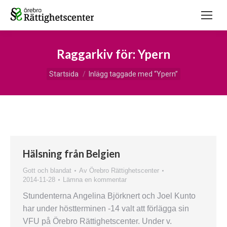
Raggarkiv för:
Ypern
Du är här:
Startsida
Inlägg taggade med “Ypern”
Hälsning från Belgien
Gott och blandat
Av
Örebro Rättighetscenter
2014-11-28
Lämna en kommentar
Stundenterna Angelina Björknert och Joel Kunto
har under höstterminen -14 valt att förlägga sin
VFU på Örebro Rättighetscenter. Under v.