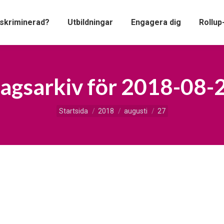
iskriminerad?
Utbildningar
Engagera dig
Rollup
agsarkiv för
2018-08-
Du är här:
Startsida
2018
augusti
27