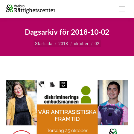
Dagsarkiv för
2018-10-02
Du är här:
Startsida
2018
oktober
02