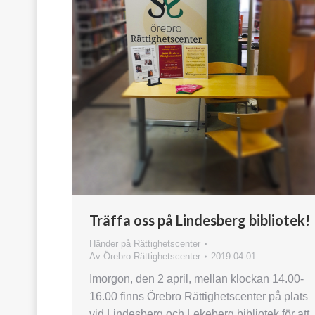
Träffa oss på Lindesberg bibliotek!
Händer på Rättighetscenter
Av
Örebro Rättighetscenter
2019-04-01
Imorgon, den 2 april, mellan klockan 14.00-
16.00 finns Örebro Rättighetscenter på plats
vid Lindesberg och Lekeberg bibliotek för att