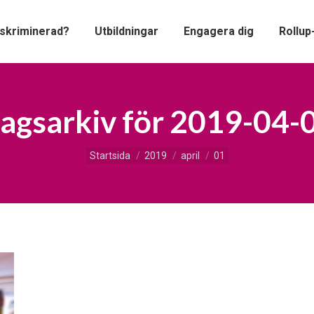
iskriminerad?
Utbildningar
Engagera dig
Rollup
agsarkiv för
2019-04-
Du är här:
Startsida
2019
april
01