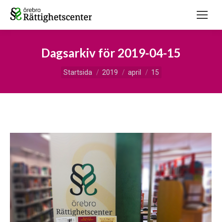
Dagsarkiv för
2019-04-15
Du är här:
Startsida
2019
april
15