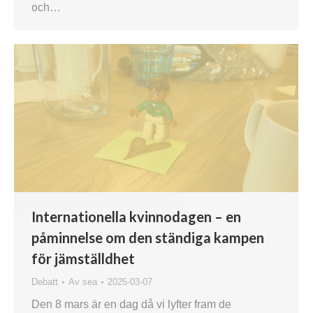
och…
Internationella kvinnodagen – en
påminnelse om den ständiga kampen
för jämställdhet
Debatt
Av
sea
2025-03-07
Den 8 mars är en dag då vi lyfter fram de