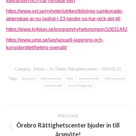
toleransen-och-har-minskar-den
https://www.svt.se/nyheter/utrikes/tidslinje-samkonade-
aktenskap-ar-nu-lagligt-i-23-lander-sa-har-gick-det-till
https://www.tv4play.se/program/nyhetsmorgon/10631442
https://www.umo.se/jag/sexuell-laggning-och-
konsidentitet/hetero-overallt/
Category:
Debatt
Av
Örebro Rättighetscenter
2019-02-21
Tags:
Bisexuell
diskriminering
hbtq
heteronormen
heterosexuell
homosexuell
sexuell läggning
Post
PREVIOUS
navigation
Örebro Rättighetscenter bjuder in till
Previous
årsmöte!