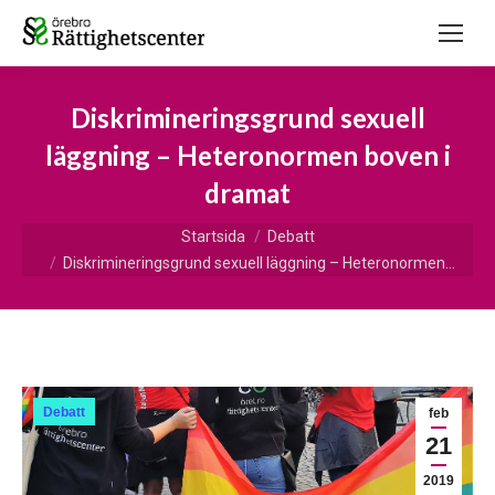
Diskrimineringsgrund sexuell
läggning – Heteronormen boven i
dramat
Du är här:
Startsida
Debatt
Diskrimineringsgrund sexuell läggning – Heteronormen…
Debatt
feb
21
2019