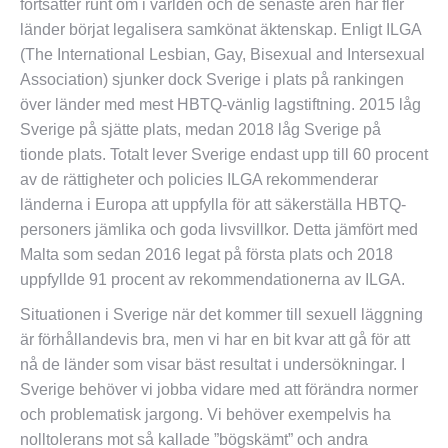
fortsätter runt om i världen och de senaste åren har fler
länder börjat legalisera samkönat äktenskap. Enligt ILGA
(The International Lesbian, Gay, Bisexual and Intersexual
Association) sjunker dock Sverige i plats på rankingen
över länder med mest HBTQ-vänlig lagstiftning. 2015 låg
Sverige på sjätte plats, medan 2018 låg Sverige på
tionde plats. Totalt lever Sverige endast upp till 60 procent
av de rättigheter och policies ILGA rekommenderar
länderna i Europa att uppfylla för att säkerställa HBTQ-
personers jämlika och goda livsvillkor. Detta jämfört med
Malta som sedan 2016 legat på första plats och 2018
uppfyllde 91 procent av rekommendationerna av ILGA.
Situationen i Sverige när det kommer till sexuell läggning
är förhållandevis bra, men vi har en bit kvar att gå för att
nå de länder som visar bäst resultat i undersökningar. I
Sverige behöver vi jobba vidare med att förändra normer
och problematisk jargong. Vi behöver exempelvis ha
nolltolerans mot så kallade ”bögskämt” och andra