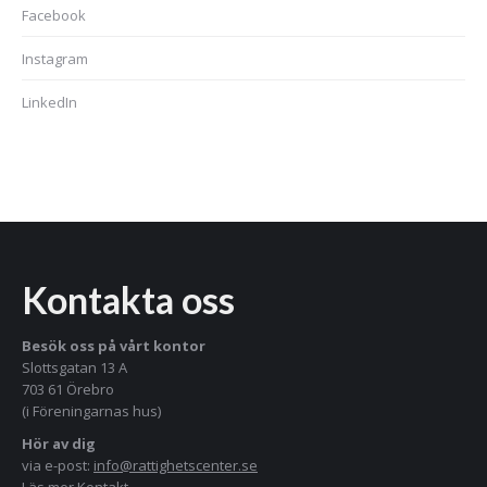
Facebook
Instagram
LinkedIn
Kontakta oss
Besök oss på vårt kontor
Slottsgatan 13 A
703 61 Örebro
(i Föreningarnas hus)
Hör av dig
via e-post:
info@rattighetscenter.se
Läs mer
Kontakt