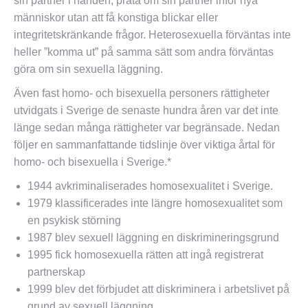
sin partner i handen, prata om sin partner inför nya
människor utan att få konstiga blickar eller
integritetskränkande frågor. Heterosexuella förväntas inte
heller ”komma ut” på samma sätt som andra förväntas
göra om sin sexuella läggning.
Även fast homo- och bisexuella personers rättigheter
utvidgats i Sverige de senaste hundra åren var det inte
länge sedan många rättigheter var begränsade. Nedan
följer en sammanfattande tidslinje över viktiga årtal för
homo- och bisexuella i Sverige.*
1944 avkriminaliserades homosexualitet i Sverige.
1979 klassificerades inte längre homosexualitet som
en psykisk störning
1987 blev sexuell läggning en diskrimineringsgrund
1995 fick homosexuella rätten att ingå registrerat
partnerskap
1999 blev det förbjudet att diskriminera i arbetslivet på
grund av sexuell läggning