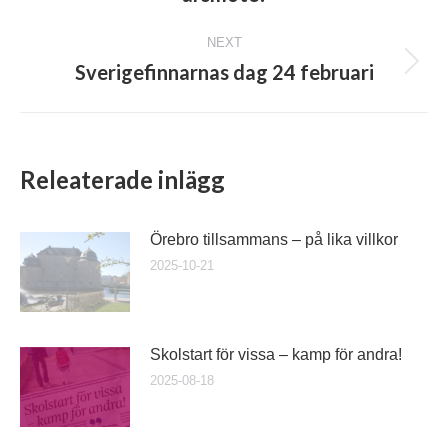
post:
NEXT
Sverigefinnarnas dag 24 februari
Next
post:
Releaterade inlägg
Örebro tillsammans – på lika villkor
2025-10-21
Skolstart för vissa – kamp för andra!
2025-08-18