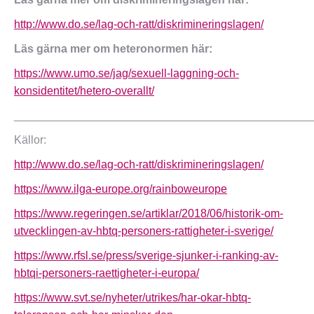
http://www.do.se/lag-och-ratt/diskrimineringslagen/
Läs gärna mer om heteronormen här:
https://www.umo.se/jag/sexuell-laggning-och-
konsidentitet/hetero-overallt/
_______________________________________________
Källor:
http://www.do.se/lag-och-ratt/diskrimineringslagen/
https://www.ilga-europe.org/rainboweurope
https://www.regeringen.se/artiklar/2018/06/historik-om-
utvecklingen-av-hbtq-personers-rattigheter-i-sverige/
https://www.rfsl.se/press/sverige-sjunker-i-ranking-av-
hbtqi-personers-raettigheter-i-europa/
https://www.svt.se/nyheter/utrikes/har-okar-hbtq-