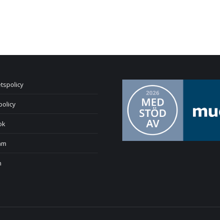
etspolicy
policy
ok
am
n