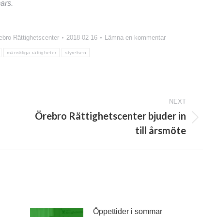
ars.
ebro Rättighetscenter
2018-02-16
Lämna en kommentar
mänskliga rättigheter
styrelsen
NEXT
Örebro Rättighetscenter bjuder in
Next
till årsmöte
post:
Öppettider i sommar