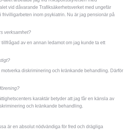
alet vid dåvarande Trafiksäkerhetsverket med ungefär
frivilligarbeten inom psykiatrin. Nu är jag pensionär på
ers verksamhet?
illfrågad av en annan ledamot om jag kunde ta ett
ktigt?
t motverka diskriminering och kränkande behandling. Därför
 förening?
ttighetscenters karaktär betyder att jag får en känsla av
 diskriminering och kränkande behandling.
essa är en absolut nödvändiga för fred och drägliga