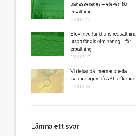
trakasserades – eleven får
ersättning
2026-06-17
Elev med funktionsnedsättnin
utsatt för diskriminering – får
ersättning
2026-03-17
Vi deltar på Internationella
kvinnodagen på ABF i Örebro
2026-03-04
Lämna ett svar