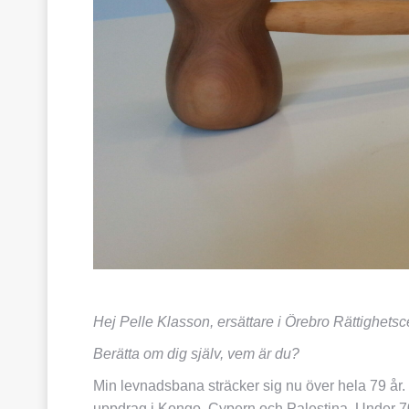
Hej Pelle Klasson, ersättare i Örebro Rättighetsc
Berätta om dig själv, vem är du?
Min levnadsbana sträcker sig nu över hela 79 år.
uppdrag i Kongo, Cypern och Palestina, Under 70