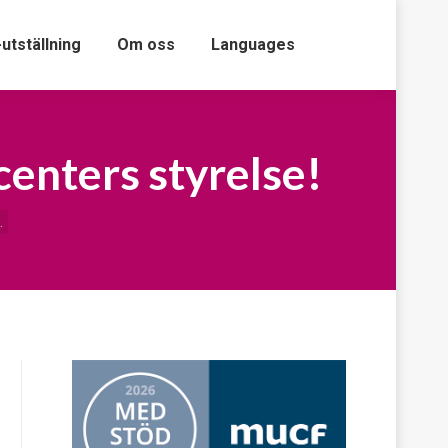
-utställning
Om oss
Languages
centers styrelse!
…