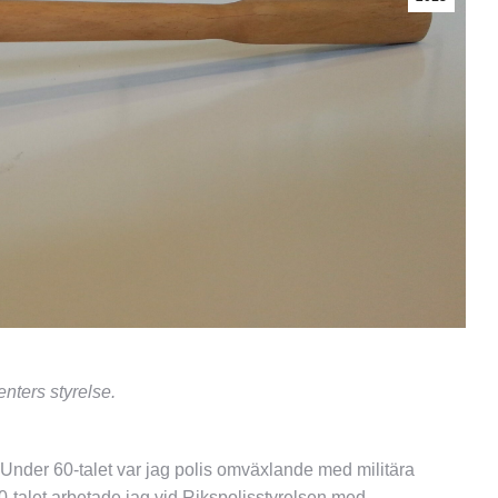
enters styrelse.
 Under 60-talet var jag polis omväxlande med militära
-talet arbetade jag vid Rikspolisstyrelsen med