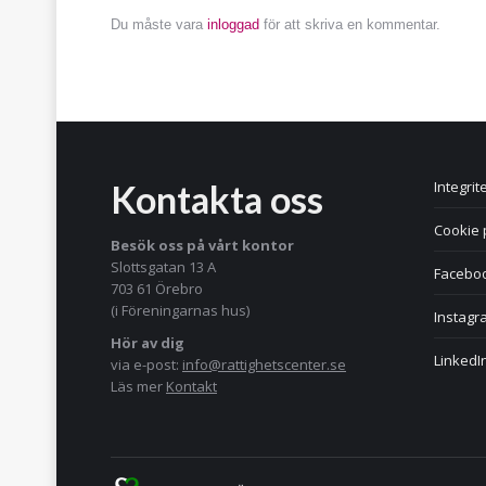
Du måste vara
inloggad
för att skriva en kommentar.
Kontakta oss
Integrit
Cookie 
Besök oss på vårt kontor
Slottsgatan 13 A
Facebo
703 61 Örebro
(i Föreningarnas hus)
Instagr
Hör av dig
LinkedI
via e-post:
info@rattighetscenter.se
Läs mer
Kontakt