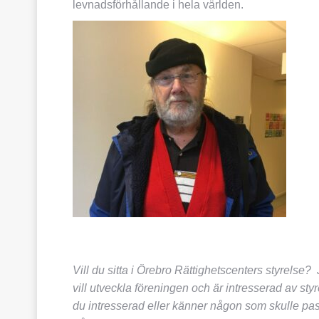
levnadsförhållande i hela världen.
Vill du sitta i Örebro Rättighetscenters styrelse
vill utveckla föreningen och är intresserad av sty
du intresserad eller känner någon som skulle p