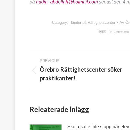
på
nadia_abdellah@hotmail.com
senast den 4 m
Category:
Händer på Rättighetscenter
Av
Ör
Tags:
engagemang
Post
PREVIOUS
navigation
Örebro Rättighetscenter söker
Previous
praktikanter!
post:
Releaterade inlägg
Skola satte inte stopp när elev