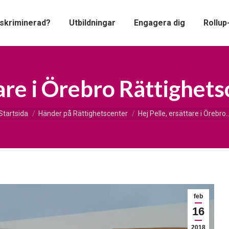
iskriminerad?
Utbildningar
Engagera dig
Rollup
tare i Örebro Rättighets
u är här:
Startsida
Händer på Rättighetscenter
Hej Pelle, ersättare i Örebro
feb
16
2018