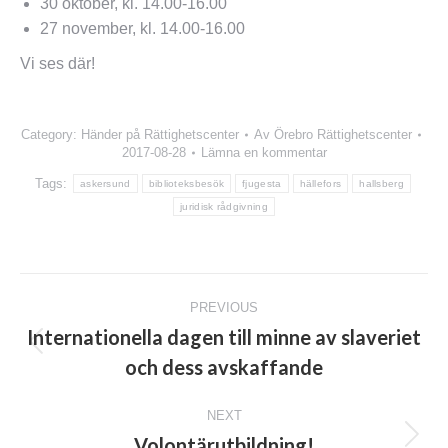
30 oktober, kl. 14.00-16.00
27 november, kl. 14.00-16.00
Vi ses där!
Category:
Händer på Rättighetscenter
Av
Örebro Rättighetscenter
2017-08-28
Lämna en kommentar
Tags:
askersund
biblioteksbesök
fjugesta
hällefors
hallsberg
juridisk rådgivning
Post
PREVIOUS
navigation
Internationella dagen till minne av slaveriet
Previous
och dess avskaffande
post:
NEXT
Volontärutbildning!
Next