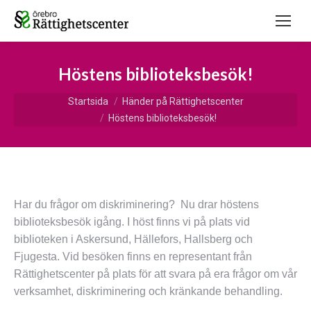
Höstens biblioteksbesök!
Du är här:
Startsida
Händer på Rättighetscenter
Höstens biblioteksbesök!
Har du frågor om diskriminering? Nu drar höstens
biblioteksbesök igång. I höst finns vi på plats vid
biblioteken i Askersund, Hällefors, Hallsberg och
Fjugesta. Vid besöken finns en representant från
Rättighetscenter på plats för att svara på era frågor om vår
verksamhet, diskriminering och kränkande behandling.