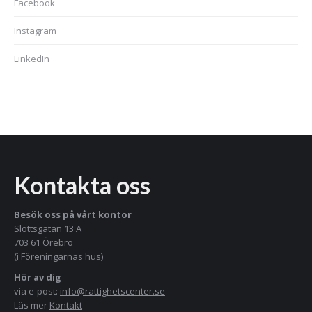
Facebook
Instagram
LinkedIn
Kontakta oss
Besök oss på vårt kontor
Slottsgatan 13 A
703 61 Örebro
(i Föreningarnas hus)
Hör av dig
via e-post:
info@rattighetscenter.se
Läs mer
Kontakt