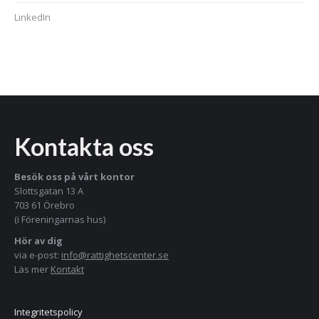
LinkedIn
Kontakta oss
Besök oss på vårt kontor
Slottsgatan 13 A
703 61 Örebro
(i Föreningarnas hus)
Hör av dig
via e-post:
info@rattighetscenter.se
Läs mer
Kontakt
Integritetspolicy