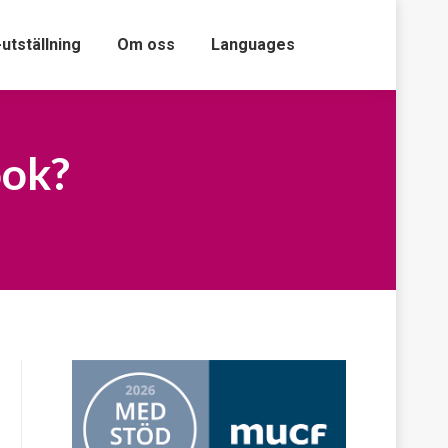
-utställning
Om oss
Languages
ook?