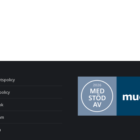
etspolicy
policy
ok
am
n