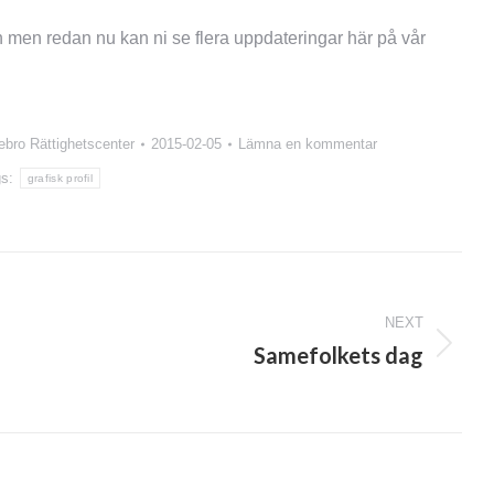
 men redan nu kan ni se flera uppdateringar här på vår
ebro Rättighetscenter
2015-02-05
Lämna en kommentar
gs:
grafisk profil
NEXT
Samefolkets dag
Next
post: