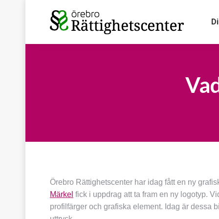
D
Vad
Örebro Rättighetscenter har idag fått en ny grafi
Märkel
fick i uppdrag att ta fram en ny logotyp. V
profilfärger och grafiska element. Idag är dessa bi
uttryck.