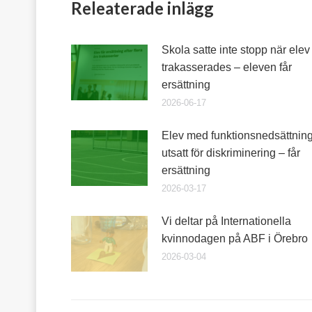
Releaterade inlägg
Skola satte inte stopp när elev
trakasserades – eleven får
ersättning
2026-06-17
Elev med funktionsnedsättnin
utsatt för diskriminering – får
ersättning
2026-03-17
Vi deltar på Internationella
kvinnodagen på ABF i Örebro
2026-03-04