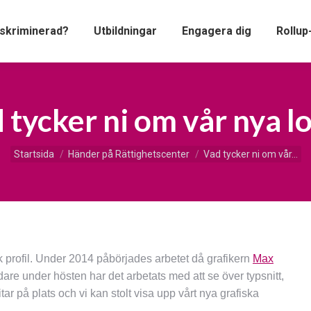
iskriminerad?
Utbildningar
Engagera dig
Rollup
 tycker ni om vår nya l
Du är här:
Startsida
Händer på Rättighetscenter
Vad tycker ni om vår…
sk profil. Under 2014 påbörjades arbetet då grafikern
Max
idare under hösten har det arbetats med att se över typsnitt,
tar på plats och vi kan stolt visa upp vårt nya grafiska