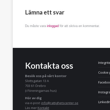
Lämna ett svar
Du måste vara
inloggad
för att skriva en kommentar.
Kontakta oss
Integrit
Cookie 
Besök oss på vårt kontor
Slottsgatan 13 A
Facebo
703 61 Örebro
(i Föreningarnas hus)
Instagr
Hör av dig
LinkedI
via e-post:
info@rattighetscenter.se
Läs mer
Kontakt