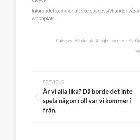
Införandet kommer att ske successivt under våren
webbplats.
Category:
Händer på Rättighetscenter
Av
Ör
Ta
Post
PREVIOUS
navigation
Är vi alla lika? Då borde det inte
spela någon roll var vi kommer i
Previous
post:
från.