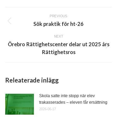
Post
PREVIOUS
navigation
Sök praktik för ht-26
Previous
post:
NEXT
Örebro Rättighetscenter delar ut 2025 års
Next
Rättighetsros
post:
Releaterade inlägg
Skola satte inte stopp när elev
trakasserades – eleven får ersättning
2026-06-17