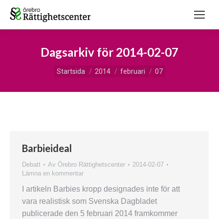
Dagsarkiv för
2014-02-07
Du är här:
Startsida
2014
februari
07
Barbieideal
Debatt
Av
Örebro Rättighetscenter
2014-02-07
Lämna en kommentar
I artikeln Barbies kropp designades inte för att
vara realistisk som Svenska Dagbladet
publicerade den 5 februari 2014 framkommer