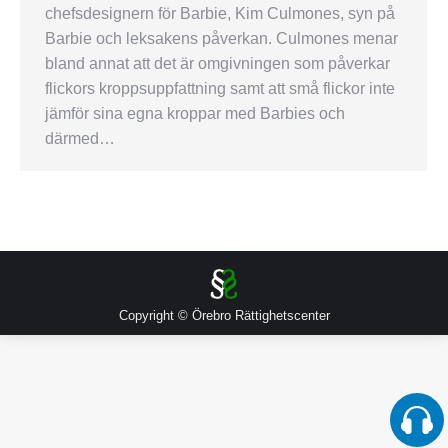
chefsdesignern för Barbie, Kim Culmones, syn på
Barbie och leksakens påverkan. Culmones menar
bland annat att det är omgivningen som påverkar
flickors kroppsuppfattning samt att små flickor inte
jämför sina egna kroppar med Barbies och
därmed…
Copyright © Örebro Rättighetscenter