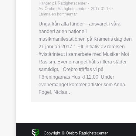
Händer på Rättighetscenter
Av
Örebro Rättighetscenter
2017-01-16
Lämna en kommentar
Unga från alla länder – ansvaret i våra
händer! är en nationell
musikmanifestationen på Kramens dag den
21 januari 2017 ”. Ett initiativ av rörelsen
#vistårinteut i samarbete med Musiker Mot
Rasism. Evenemanget hålls i flera städer
samtidigt, i Örebro träffas vi på
Föreningarnas Hus kl 12.00. Under
evenemanget kommer artister som Anna
Fogel, Niclas…
Copyright © Örebro Rättighetscenter