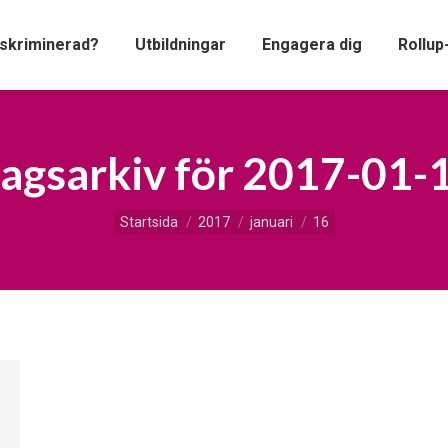
iskriminerad?
Utbildningar
Engagera dig
Rollup
agsarkiv för
2017-01-
Du är här:
Startsida
2017
januari
16