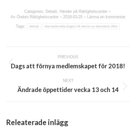
Categories:
Debatt
,
Händer på Rättighetscenter
Av
Örebro Rättighetscenter
2018-03-25
Lämna en kommentar
Tags:
debatt
internationella dagen till minne av slaveriets offer
Post
PREVIOUS
navigation
Dags att förnya medlemskapet för 2018!
Previous
post:
NEXT
Ändrade öppettider vecka 13 och 14
Next
post:
Releaterade inlägg