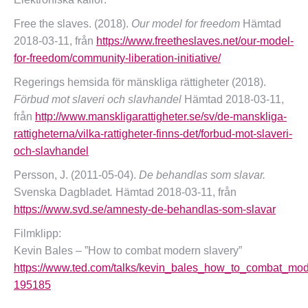
Free the slaves. (2018).
Our model for freedom
Hämtad
2018-03-11, från
https://www.freetheslaves.net/our-model-
for-freedom/community-liberation-initiative/
Regerings hemsida för mänskliga rättigheter (2018).
Förbud mot slaveri och slavhandel
Hämtad 2018-03-11,
från
http://www.manskligarattigheter.se/sv/de-manskliga-
rattigheterna/vilka-rattigheter-finns-det/forbud-mot-slaveri-
och-slavhandel
Persson, J. (2011-05-04).
De behandlas som slavar.
Svenska Dagbladet
.
Hämtad 2018-03-11, från
https://www.svd.se/amnesty-de-behandlas-som-slavar
Filmklipp:
Kevin Bales – ”How to combat modern slavery”
https://www.ted.com/talks/kevin_bales_how_to_combat_mod
195185