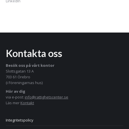
LinkedIn
Kontakta oss
Besök oss på vårt kontor
Slottsgatan 13 A
703 61 Örebro
(i Föreningarnas hus)
Hör av dig
via e-post:
info@rattighetscenter.se
Läs mer
Kontakt
Integritetspolicy