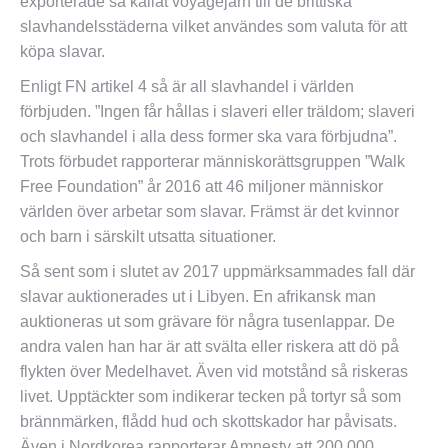
exporterade så kallat voyagejärn till de brittiska
slavhandelsstäderna vilket användes som valuta för att
köpa slavar.
Enligt FN artikel 4 så är all slavhandel i världen
förbjuden. ”Ingen får hållas i slaveri eller träldom; slaveri
och slavhandel i alla dess former ska vara förbjudna”.
Trots förbudet rapporterar människorättsgruppen ”Walk
Free Foundation” år 2016 att 46 miljoner människor
världen över arbetar som slavar. Främst är det kvinnor
och barn i särskilt utsatta situationer.
Så sent som i slutet av 2017 uppmärksammades fall där
slavar auktionerades ut i Libyen. En afrikansk man
auktioneras ut som grävare för några tusenlappar. De
andra valen han har är att svälta eller riskera att dö på
flykten över Medelhavet. Även vid motstånd så riskeras
livet. Upptäckter som indikerar tecken på tortyr så som
brännmärken, flådd hud och skottskador har påvisats.
Även i Nordkorea rapporterar Amnesty att 200 000