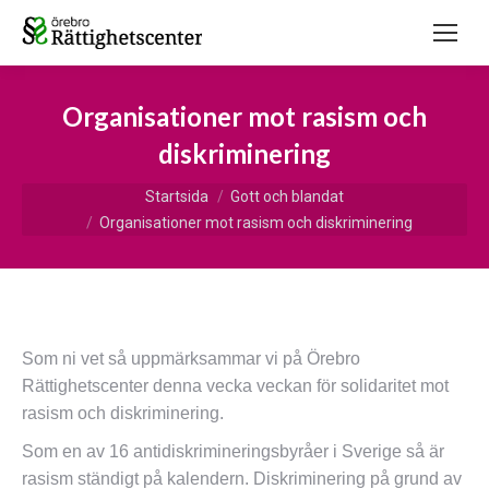
Organisationer mot rasism och
diskriminering
Du är här:
Startsida
Gott och blandat
Organisationer mot rasism och diskriminering
Som ni vet så uppmärksammar vi på Örebro
Rättighetscenter denna vecka veckan för solidaritet mot
rasism och diskriminering.
Som en av 16 antidiskrimineringsbyråer i Sverige så är
rasism ständigt på kalendern. Diskriminering på grund av