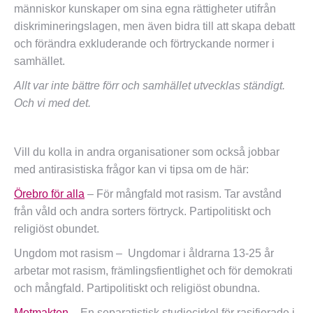
människor kunskaper om sina egna rättigheter utifrån
diskrimineringslagen, men även bidra till att skapa debatt
och förändra exkluderande och förtryckande normer i
samhället.
Allt var inte bättre förr och samhället utvecklas ständigt.
Och vi med det.
Vill du kolla in andra organisationer som också jobbar
med antirasistiska frågor kan vi tipsa om de här:
Örebro för alla
– För mångfald mot rasism. Tar avstånd
från våld och andra sorters förtryck. Partipolitiskt och
religiöst obundet.
Ungdom mot rasism – Ungdomar i åldrarna 13-25 år
arbetar mot rasism, främlingsfientlighet och för demokrati
och mångfald. Partipolitiskt och religiöst obundna.
Motmakten
– En separatistisk studiecirkel för rasifierade i