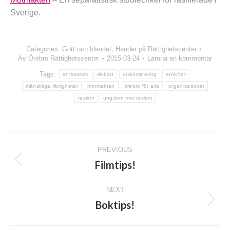
Sverige.
Categories:
Gott och blandat
,
Händer på Rättighetscenter
Av
Örebro Rättighetscenter
2015-03-24
Lämna en kommentar
Tags:
antirasism
debatt
diskriminering
etnicitet
mänskliga rättigheter
motmakten
örebro för alla
organisationer
rasism
ungdom mot rasism
Post
PREVIOUS
navigation
Filmtips!
Previous
post:
NEXT
Boktips!
Next
post: