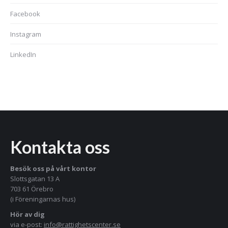
Facebook
Instagram
LinkedIn
Kontakta oss
Besök oss på vårt kontor
Slottsgatan 13 A
703 61 Örebro
(i Föreningarnas hus)
Hör av dig
via e-post:
info@rattighetscenter.se