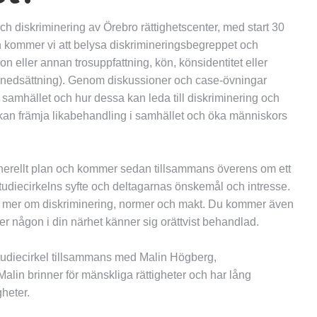
h diskriminering av Örebro rättighetscenter, med start 30
n kommer vi att belysa diskrimineringsbegreppet och
n eller annan trosuppfattning, kön, könsidentitet eller
onsnedsättning). Genom diskussioner och case-övningar
i samhället och hur dessa kan leda till diskriminering och
 kan främja likabehandling i samhället och öka människors
generellt plan och kommer sedan tillsammans överens om ett
studiecirkelns syfte och deltagarnas önskemål och intresse.
ra dig mer om diskriminering, normer och makt. Du kommer även
r någon i din närhet känner sig orättvist behandlad.
udiecirkel tillsammans med Malin Högberg,
alin brinner för mänskliga rättigheter och har lång
gheter.