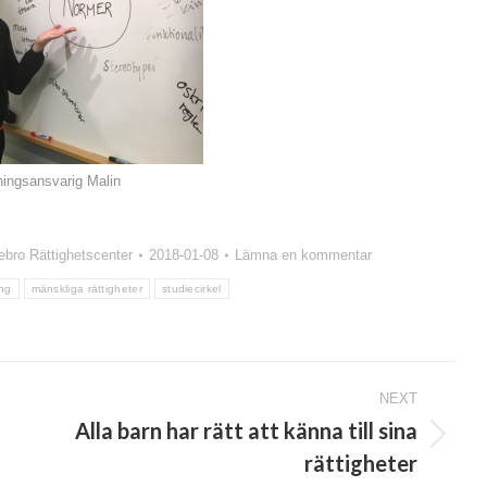
ningsansvarig Malin
ebro Rättighetscenter
2018-01-08
Lämna en kommentar
ing
mänskliga rättigheter
studiecirkel
NEXT
Alla barn har rätt att känna till sina
Next
rättigheter
post: