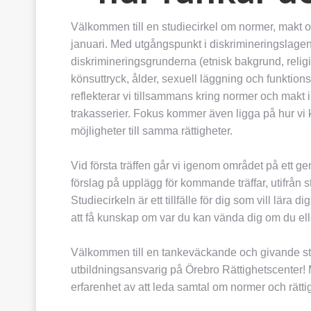
Välkommen till en studiecirkel om normer, makt oc
januari. Med utgångspunkt i diskrimineringslage
diskrimineringsgrunderna (etnisk bakgrund, religio
könsuttryck, ålder, sexuell läggning och funkti
reflekterar vi tillsammans kring normer och makt 
trakasserier. Fokus kommer även ligga på hur vi
möjligheter till samma rättigheter.
Vid första träffen går vi igenom området på ett 
förslag på upplägg för kommande träffar, utifrån 
Studiecirkeln är ett tillfälle för dig som vill lä
att få kunskap om var du kan vända dig om du elle
Välkommen till en tankeväckande och givande st
utbildningsansvarig på Örebro Rättighetscenter! M
erfarenhet av att leda samtal om normer och rätti