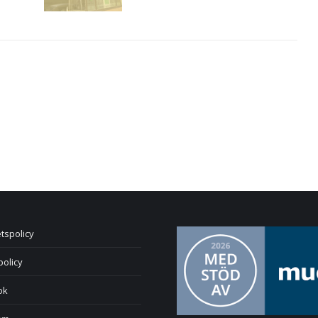
etspolicy
policy
ok