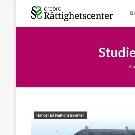
D
Studi
Du 
Sta
Händer på Rättighetscenter