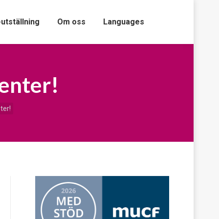
-utställning
Om oss
Languages
enter!
ter!