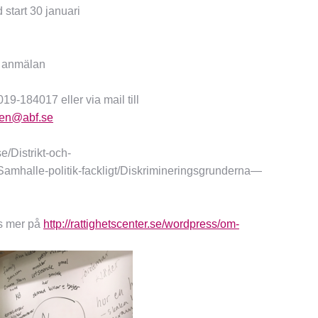
 start 30 januari
i anmälan
19-184017 eller via mail till
ren@abf.se
/Distrikt-och-
Samhalle-politik-fackligt/Diskrimineringsgrunderna—
äs mer på
http://rattighetscenter.se/wordpress/om-