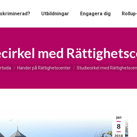
iskriminerad?
Utbildningar
Engagera dig
Rollup
ecirkel med Rättighetsc
är här:
rtsida
Händer på Rättighetscenter
Studiecirkel med Rättighetscen
jan
8
2018