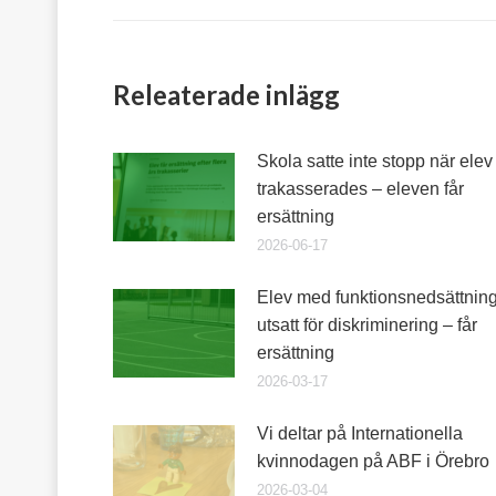
Releaterade inlägg
Skola satte inte stopp när elev
trakasserades – eleven får
ersättning
2026-06-17
Elev med funktionsnedsättnin
utsatt för diskriminering – får
ersättning
2026-03-17
Vi deltar på Internationella
kvinnodagen på ABF i Örebro
2026-03-04