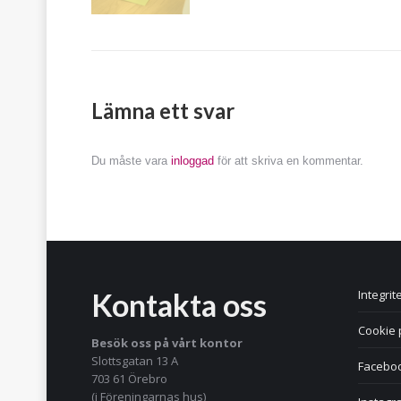
Lämna ett svar
Du måste vara
inloggad
för att skriva en kommentar.
Kontakta oss
Integrit
Cookie 
Besök oss på vårt kontor
Slottsgatan 13 A
Facebo
703 61 Örebro
(i Föreningarnas hus)