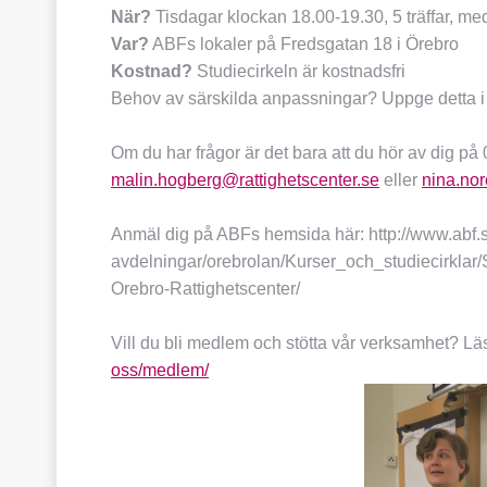
När?
Tisdagar klockan 18.00-19.30, 5 träffar, med
Var?
ABFs lokaler på Fredsgatan 18 i Örebro
Kostnad?
Studiecirkeln är kostnadsfri
Behov av särskilda anpassningar? Uppge detta 
Om du har frågor är det bara att du hör av dig på 0
malin.hogberg@rattighetscenter.se
eller
nina.no
Anmäl dig på ABFs hemsida här: http://www.abf.se
avdelningar/orebrolan/Kurser_och_studiecirklar/
Orebro-Rattighetscenter/
Vill du bli medlem och stötta vår verksamhet? L
oss/medlem/