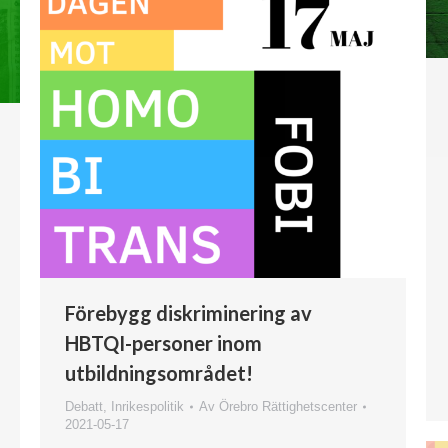
Förebygg diskriminering av
HBTQI-personer inom
utbildningsområdet!
Debatt
,
Inrikespolitik
Av
Örebro Rättighetscenter
2021-05-17