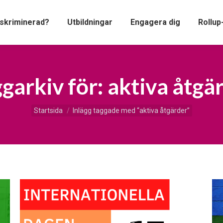
iskriminerad?
Utbildningar
Engagera dig
Rollup
garkiv för:
aktiva åtgä
Du är här:
Startsida
Inlägg taggade med “aktiva åtgärder”