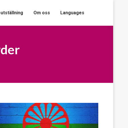
-utställning
Om oss
Languages
rder