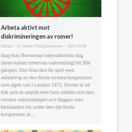
Arbeta aktivt mot
diskrimineringen av romer!
Debatt
Av
Örebro Rättighetscenter
2021-04-08
Idag firas Romernas internationella dag
(även kallad romernas nationaldag) för 50e
gången. Den firas den 8e april med
anledning av den första romska kongressen
som ägde rum i London 1971. Romer är ett
folk som är utspritt över hela världen och den
romska nationaldagen och flaggan som
beslutades om under den där första
kongressen är…