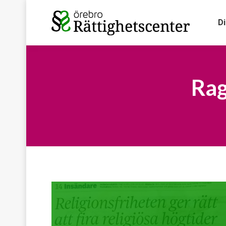
D
Rag