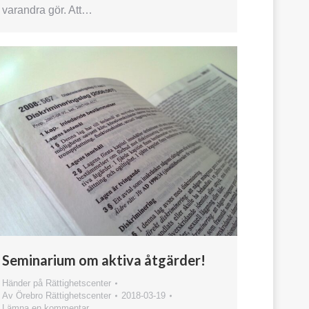
varandra gör. Att…
Seminarium om aktiva åtgärder!
Händer på Rättighetscenter
Av
Örebro Rättighetscenter
2018-03-19
Lämna en kommentar