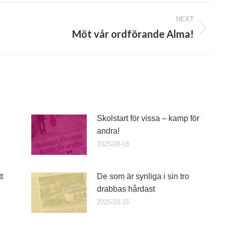
NEXT
Möt vår ordförande Alma!
Next
post:
Skolstart för vissa – kamp för
andra!
2025-08-18
t
De som är synliga i sin tro
drabbas hårdast
2025-03-15