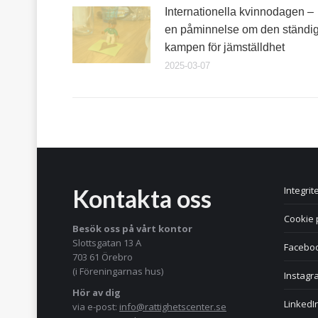
Internationella kvinnodagen –
en påminnelse om den ständi
kampen för jämställdhet
2025-03-07
Kontakta oss
Integrit
Cookie 
Besök oss på vårt kontor
Slottsgatan 13 A
Facebo
703 61 Örebro
(i Föreningarnas hus)
Instagr
Hör av dig
LinkedI
via e-post:
info@rattighetscenter.se