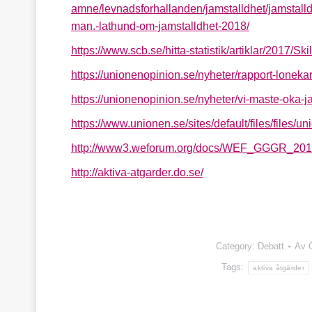
amne/levnadsforhallanden/jamstalldhet/jamstalldh
man.-lathund-om-jamstalldhet-2018/
https://www.scb.se/hitta-statistik/artiklar/2017/Sk
https://unionenopinion.se/nyheter/rapport-loneka
https://unionenopinion.se/nyheter/vi-maste-oka-j
https://www.unionen.se/sites/default/files/fil
http://www3.weforum.org/docs/WEF_GGGR_201
http://aktiva-atgarder.do.se/
Category:
Debatt
Av
Tags:
aktiva åtgärder