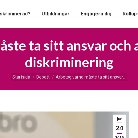
iskriminerad?
Utbildningar
Engagera dig
Rollup
ste ta sitt ansvar och 
diskriminering
Du är här:
Startsida
Debatt
Arbetsgivarna måste ta sitt ansvar…
jun
24
2019