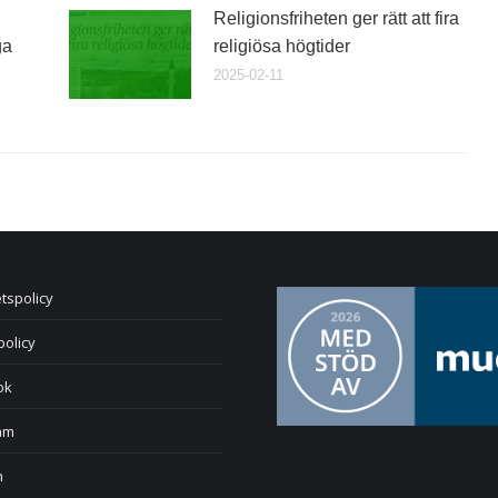
Religionsfriheten ger rätt att fira
ga
religiösa högtider
2025-02-11
etspolicy
policy
ok
am
n