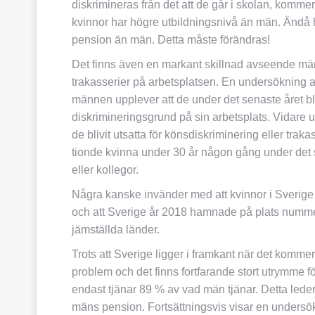
diskrimineras från det att de går i skolan, kommer ut
kvinnor har högre utbildningsnivå än män. Ändå ha
pension än män. Detta måste förändras!
Det finns även en markant skillnad avseende män
trakasserier på arbetsplatsen. En undersökning 
männen upplever att de under det senaste året bl
diskrimineringsgrund på sin arbetsplats. Vidare
de blivit utsatta för könsdiskriminering eller tra
tionde kvinna under 30 år någon gång under det sen
eller kollegor.
Några kanske invänder med att kvinnor i Sverige h
och att Sverige år 2018 hamnade på plats numme
jämställda länder.
Trots att Sverige ligger i framkant när det kommer
problem och det finns fortfarande stort utrymme för
endast tjänar 89 % av vad män tjänar. Detta leder i
mäns pension. Fortsättningsvis visar en undersö