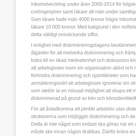
inkomstveckling under åren 2000-2014 för högsk
civilingenjörer samt läkare att män under samtlig
Som lärare hade män 4000 kronor högre inkomst ä
läkare 10 000 kronor. Med bakgrund i den nolltol
detta väldigt oroväckande siffor.
I enlighet med diskrimineringslagens bestämmelser
åtgärder för att motverka diskriminering och främj
bidra till en ökad medvetenhet och diskussion kr
att arbetsgivare inom sin organisation aktivt och 
förhindra diskriminering och ojämlikheter som ha
anmärkningsvärt att arbetsgivare ignorerar sin sky
som uteblir är en missad möjlighet att skapa ett 
diskriminerad på grund av kön och könsidentitet/
För att åstadkomma ett jämlikt arbetsliv utan disk
strukturerna som möjliggör diskriminering och de 
Detta är inte något som endast ska göras när en ar
måste ske innan någon drabbas. Därför krävs en ak