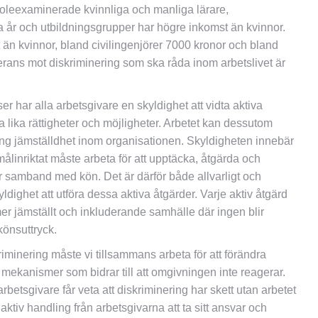
oleexaminerade kvinnliga och manliga lärare,
a år och utbildningsgrupper har högre inkomst än kvinnor.
n kvinnor, bland civilingenjörer 7000 kronor och bland
erans mot diskriminering som ska råda inom arbetslivet är
 har alla arbetsgivare en skyldighet att vidta aktiva
a lika rättigheter och möjligheter. Arbetet kan dessutom
ing jämställdhet inom organisationen. Skyldigheten innebär
målinriktat måste arbeta för att upptäcka, åtgärda och
r samband med kön. Det är därför både allvarligt och
ldighet att utföra dessa aktiva åtgärder. Varje aktiv åtgärd
mer jämställt och inkluderande samhälle där ingen blir
könsuttryck.
riminering måste vi tillsammans arbeta för att förändra
mekanismer som bidrar till att omgivningen inte reagerar.
betsgivare får veta att diskriminering har skett utan arbetet
tiv handling från arbetsgivarna att ta sitt ansvar och