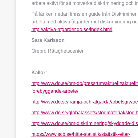
arbeta aktivt för att motverka diskriminering och f
På länken nedan finns en guide från Diskrimin
arbeta med aktiva åtgärder mot diskriminering och
http://aktiva-atgarder.do.se/index.html
Sara Karlsson
Örebro Rättighetscenter
Källor:
http://www.do.se/om-do/pressrum/aktuellt/aktuellt
forebyggande-arbete/
http://www.do.se/framja-och-atgarda/arbetsgivare
http://www.do.se/globalassets/stodmaterial/stod-
http://www.do.se/om-diskriminering/skyddade-dis
https://www.scb.se/hitta-statistik/statistik-efter-