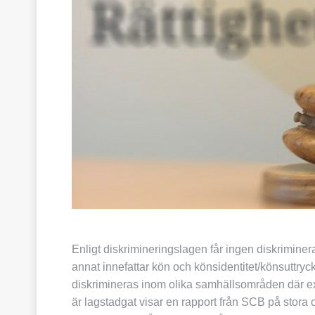
Enligt diskrimineringslagen får ingen diskrimine
annat innefattar kön och könsidentitet/könsuttryc
diskrimineras inom olika samhällsområden där exe
är lagstadgat visar en rapport från SCB på stora