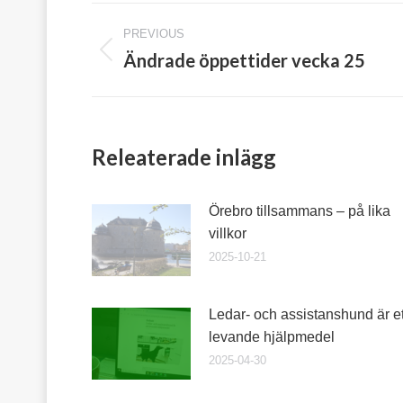
Post
PREVIOUS
navigation
Ändrade öppettider vecka 25
Previous
post:
Releaterade inlägg
Örebro tillsammans – på lika
villkor
2025-10-21
Ledar- och assistanshund är et
levande hjälpmedel
2025-04-30