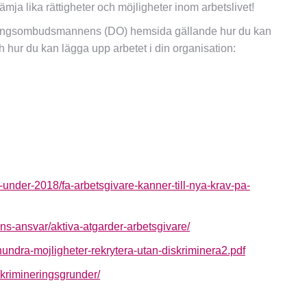
rämja lika rättigheter och möjligheter inom arbetslivet!
eringsombudsmannens (DO) hemsida gällande hur du kan
 hur du kan lägga upp arbetet i din organisation:
-under-2018/fa-arbetsgivare-kanner-till-nya-krav-pa-
ns-ansvar/aktiva-atgarder-arbetsgivare/
hundra-mojligheter-rekrytera-utan-diskriminera2.pdf
krimineringsgrunder/