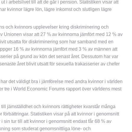
 i arbetslivet till att de går i pension. Statistiken visar att
r kvinnor lägre lön, lägre inkomst och slutligen lägre
s och kvinnors upplevelser kring diskriminering och
av Unionen visar att 27 % av kvinnorna jämfört med 12 % av
ivit utsatta för diskriminering som har samband med en
 uppger 16 % av kvinnorna jämfört med 3 % av männen att
kasserier på grund av kön det senast året. Dessutom har var
aste året blivit utsatt för sexuella trakasserier av chefer
ar det väldigt bra i jämförelse med andra kvinnor i världen
r tre i World Economic Forums rapport över världens mest
 till jämställdhet och kvinnors rättigheter kvarstår många
 förbättringar. Statistiken visar på att kvinnor i genomsnitt
 sin tur till att kvinnor i genomsnitt endast får 68 % av
kning som studerat genomsnittliga löne- och