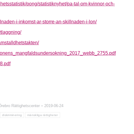
etsstatistik/pong/statistiknyhet/pa-tal-om-kvinnor-och-
illnaden-i-inkomst-ar-storre-an-skillnaden-i-lon/
rtlaggning/
amstalldhetstakten/
es/unionens_mangfaldsundersokning_2017_webb_2755.pdf
8.pdf
Örebro Rättighetscenter
2019-06-24
diskriminering
mänskliga rättigheter