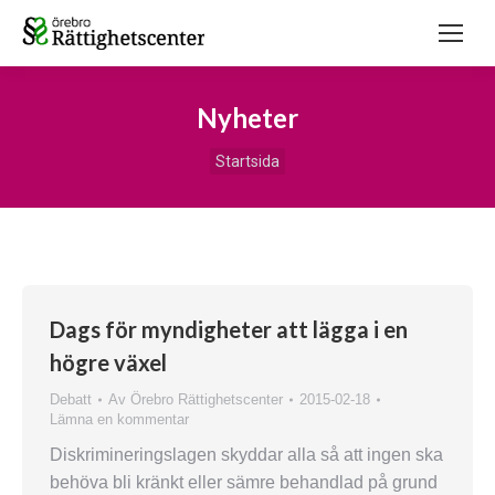
Nyheter
Du är här:
Startsida
Dags för myndigheter att lägga i en
högre växel
Debatt
Av
Örebro Rättighetscenter
2015-02-18
Lämna en kommentar
Diskrimineringslagen skyddar alla så att ingen ska
behöva bli kränkt eller sämre behandlad på grund