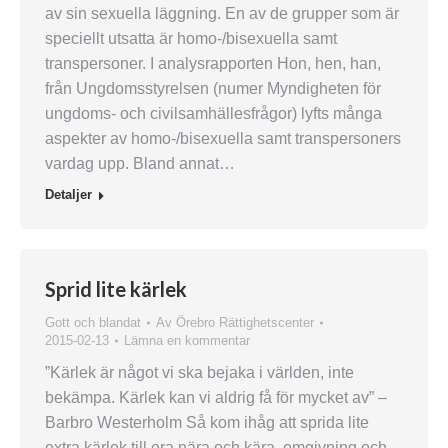
av sin sexuella läggning. En av de grupper som är
speciellt utsatta är homo-/bisexuella samt
transpersoner. I analysrapporten Hon, hen, han,
från Ungdomsstyrelsen (numer Myndigheten för
ungdoms- och civilsamhällesfrågor) lyfts många
aspekter av homo-/bisexuella samt transpersoners
vardag upp. Bland annat…
Detaljer
Sprid lite kärlek
Gott och blandat
Av
Örebro Rättighetscenter
2015-02-13
Lämna en kommentar
”Kärlek är något vi ska bejaka i världen, inte
bekämpa. Kärlek kan vi aldrig få för mycket av” –
Barbro Westerholm Så kom ihåg att sprida lite
extra kärlek till era nära och kära, omgivning och