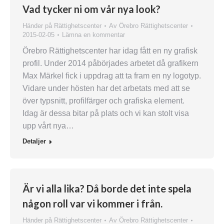
Vad tycker ni om vår nya look?
Händer på Rättighetscenter
Av
Örebro Rättighetscenter
2015-02-05
Lämna en kommentar
Örebro Rättighetscenter har idag fått en ny grafisk
profil. Under 2014 påbörjades arbetet då grafikern
Max Märkel fick i uppdrag att ta fram en ny logotyp.
Vidare under hösten har det arbetats med att se
över typsnitt, profilfärger och grafiska element.
Idag är dessa bitar på plats och vi kan stolt visa
upp vårt nya…
Detaljer
Är vi alla lika? Då borde det inte spela
någon roll var vi kommer i från.
Händer på Rättighetscenter
Av
Örebro Rättighetscenter