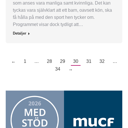
som anses vara manliga samt kvinnliga. Det kan
tyckas vara självklart att ett barn, oavsett kön, ska
få hålla på med den sport hen tycker om.
Programmet visar dock tydligt att…
Detaljer
←
1
…
28
29
30
31
32
…
34
→