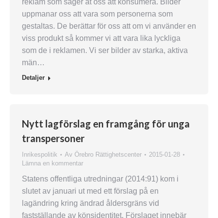
reklam som säger åt oss att konsumera. Bilder
uppmanar oss att vara som personerna som
gestaltas. De berättar för oss att om vi använder en
viss produkt så kommer vi att vara lika lyckliga
som de i reklamen. Vi ser bilder av starka, aktiva
män…
Detaljer
Nytt lagförslag en framgång för unga
transpersoner
Inrikespolitik
Av
Örebro Rättighetscenter
2015-01-28
Lämna en kommentar
Statens offentliga utredningar (2014:91) kom i
slutet av januari ut med ett förslag på en
lagändring kring ändrad åldersgräns vid
fastställande av könsidentitet. Förslaget innebär