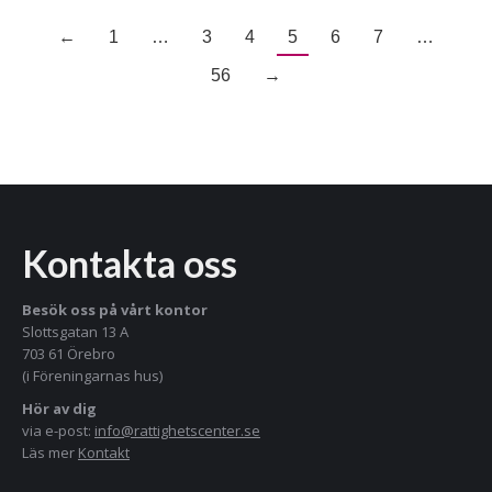
←
1
…
3
4
5
6
7
…
56
→
Kontakta oss
Besök oss på vårt kontor
Slottsgatan 13 A
703 61 Örebro
(i Föreningarnas hus)
Hör av dig
via e-post:
info@rattighetscenter.se
Läs mer
Kontakt