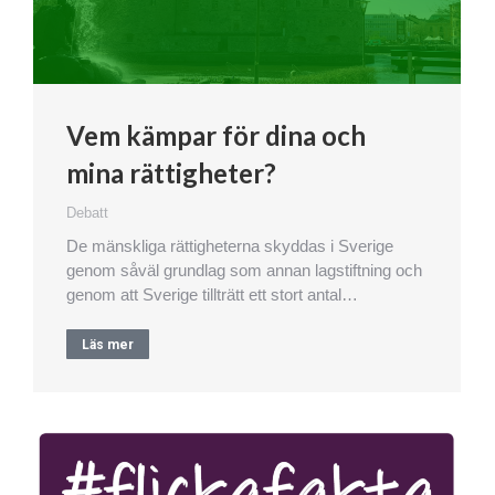
Vem kämpar för dina och
mina rättigheter?
Debatt
De mänskliga rättigheterna skyddas i Sverige
genom såväl grundlag som annan lagstiftning och
genom att Sverige tillträtt ett stort antal…
Läs mer