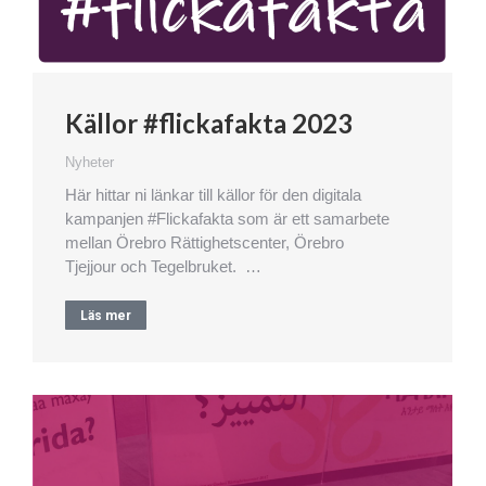
Källor #flickafakta 2023
Nyheter
Här hittar ni länkar till källor för den digitala
kampanjen #Flickafakta som är ett samarbete
mellan Örebro Rättighetscenter, Örebro
Tjejjour och Tegelbruket. …
Läs mer