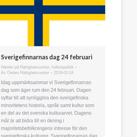
Sverigefinnarnas dag 24 februari
Händer på Rättighetscenter
,
Inrikespolitik
Av
Örebro Rättighetscenter
2019-02-24
Idag uppmärksammar vi Sverigefinnarnas
dag som äger rum den 24 februari. Dagen
syftar till att synliggöra den sverigefinska
minoritetens historia, språk samt kultur som
en del av det svenska kulturarvet. Dagens
mål är att bidra till en ökning i
majoritetsbefolkningens intresse för den
sverigefinska kulturen. Sverigefinnarnas dag