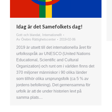
Idag är det Samefolkets dag!
Gott och blandat
,
Internationellt
Av
Örebro Rättighetscenter
2019-02-06
2019 är utsett till det internationella året för
urfolksspråk av UNESCO (United Nations
Educational, Scientific and Cultural
Organization) och runt om i världen finns det
370 miljoner människor i 90 olika länder
som tillhör olika ursprungsfolk (ca 5 % av
jordens befolkning). Det gemensamma för
urfolk är att de under historien levt på
samma plats…