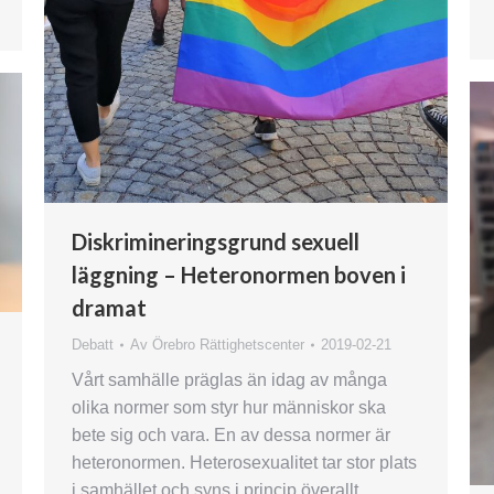
Diskrimineringsgrund sexuell
läggning – Heteronormen boven i
dramat
Debatt
Av
Örebro Rättighetscenter
2019-02-21
Vårt samhälle präglas än idag av många
olika normer som styr hur människor ska
bete sig och vara. En av dessa normer är
heteronormen. Heterosexualitet tar stor plats
i samhället och syns i princip överallt,