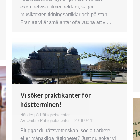
exempelvis i filmer, reklam, sagor,
musiktexter, tidningsartiklar och på stan.
Från att vi är små antar ofta vuxna att vi…
Vi söker praktikanter för
höstterminen!
Händer på Rättighetscenter
Av
Örebro Rättighetscenter
2019-02-11
Pluggar du rättsvetenskap, socialt arbete
eller mänskliga rättigheter? Just nu söker vi