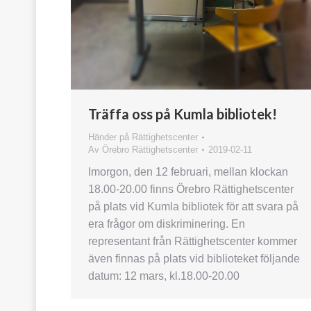
Träffa oss på Kumla bibliotek!
Händer på Rättighetscenter
Av
Örebro Rättighetscenter
2019-02-11
Imorgon, den 12 februari, mellan klockan
18.00-20.00 finns Örebro Rättighetscenter
på plats vid Kumla bibliotek för att svara på
era frågor om diskriminering. En
representant från Rättighetscenter kommer
även finnas på plats vid biblioteket följande
datum: 12 mars, kl.18.00-20.00