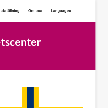
-utställning
Om oss
Languages
etscenter