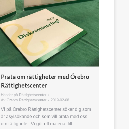
Prata om rättigheter med Örebro
Rättighetscenter
Händer på Rättighetscenter
Av
Örebro Rättighetscenter
2019-02-08
Vi på Örebro Rättighetscenter söker dig som
är asylsökande och som vill prata med oss
om rättigheter. Vi gör ett material till