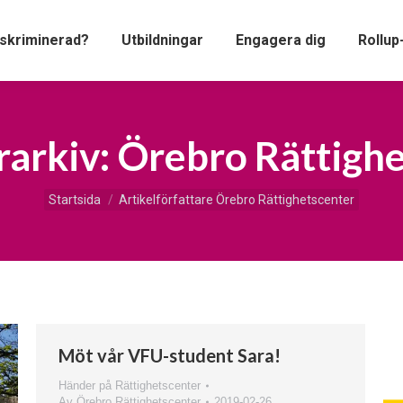
iskriminerad?
Utbildningar
Engagera dig
Rollup
rarkiv:
Örebro Rättigh
Du är här:
Startsida
Artikelförfattare Örebro Rättighetscenter
Möt vår VFU-student Sara!
Händer på Rättighetscenter
Av
Örebro Rättighetscenter
2019-02-26