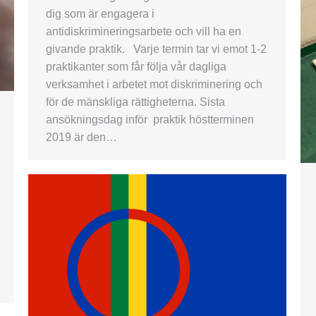
dig som är engagera i
antidiskrimineringsarbete och vill ha en
givande praktik. Varje termin tar vi emot 1-2
praktikanter som får följa vår dagliga
verksamhet i arbetet mot diskriminering och
för de mänskliga rättigheterna. Sista
ansökningsdag inför praktik höstterminen
2019 är den…