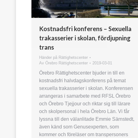
Kostnadsfri konferens – Sexuella
trakasserier i skolan, fördjupning
trans
Händer på Rättighetscenter
Av
Örebro Rättighetscenter
2019-03-01
Örebro Rättighetscenter bjuder in till en
kostnadsfri halvdagskonferens på temat
sexuella trakasserier i skolan. Konferensen
arrangeras i samarbete med RFSL Örebro
och Örebro Tjejjour och riktar sig till lärare
och skolpersonal i hela Örebro Län. Vi får
lyssna till den välanlitade Emmie Särnstedt,
även känd som Genusexperten, som
kommer och föreläser om transpersoners