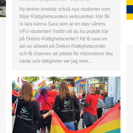
Ny termin innebär också nya studenter som
följer Rättighetscenters verksamhet. Här får
ni lära känna Sara som är en utav vårens
VFU-studenter! Varför vill du ha praktik här
på Örebro Rättighetscenter? Att få vara en
del av arbetet på Örebro Rättighetscenter
och få chansen att arbeta för människors lika
värde och rättigheter ser jag som…